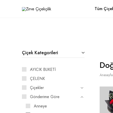
ANTALYA İÇİNDE PEK ÇOK MAHALLEYE ÜCRETSİZ NAKLİYE!
Tüm Çiçek
Zirve
Antalyanın
Çiçekçilik
Çiçekçisi
Çiçek Kategorileri
Do
AYICIK BUKETİ
Anasayfa
ÇELENK
Çiçekler
Gönderime Göre
Anneye