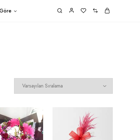
Siparişler
Kargo Takip
Şifremi unuttum
 Göre