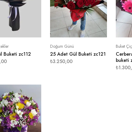
ekler
Doğum Günü
Buket Çiç
ül Buketi zc112
25 Adet Gül Buketi zc121
Cerbera
buketi 
,00
₺
3.250,00
₺
1.300