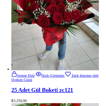
Sepete Ekle
Hızlı Görünüm
İstek listesine ekle
Doğum Günü
25 Adet Gül Buketi zc121
₺
3.250,00