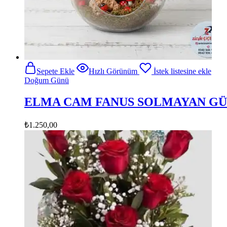
Sepete Ekle
Hızlı Görünüm
İstek listesine ekle
Doğum Günü
ELMA CAM FANUS SOLMAYAN GÜL
₺
1.250,00