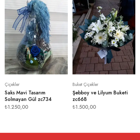
Çiçekler
Buket Çiçekler
Saks Mavi Tasarım
Şebboy ve Lilyum Buketi
Solmayan Gül zc734
zc668
₺
1.250,00
₺
1.500,00