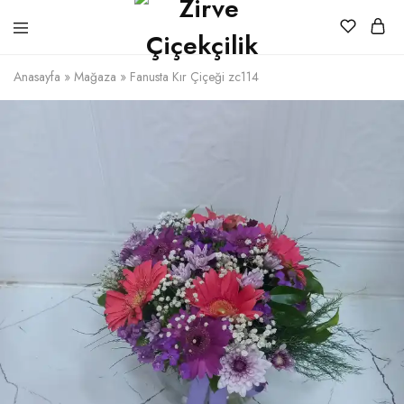
Anasayfa
»
Mağaza
»
Fanusta Kır Çiçeği zc114